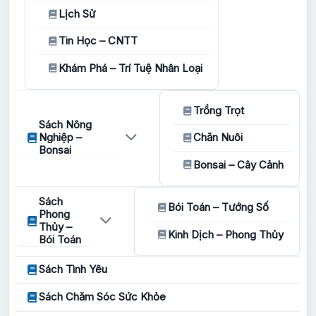
Lịch Sử
Tin Học – CNTT
Khám Phá – Trí Tuệ Nhân Loại
Trồng Trọt
Sách Nông
Nghiệp –
Chăn Nuôi
Bonsai
Bonsai – Cây Cảnh
Sách
Bói Toán – Tướng Số
Phong
Thủy –
Kinh Dịch – Phong Thủy
Bói Toán
Sách Tình Yêu
Sách Chăm Sóc Sức Khỏe