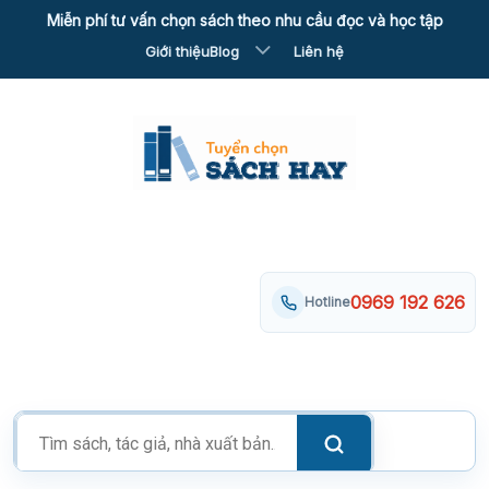
Skip
Miễn phí tư vấn chọn sách theo nhu cầu đọc và học tập
to
Giới thiệu
Blog
Liên hệ
content
0969 192 626
Hotline
Tìm
kiếm
sản
phẩm