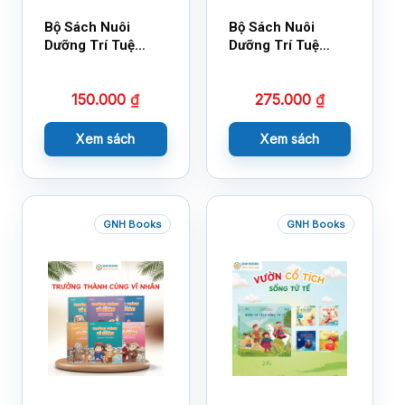
Bộ Sách Nuôi
Bộ Sách Nuôi
Dưỡng Trí Tuệ
Dưỡng Trí Tuệ
Cảm Xúc- Bộ 2-
Cảm Xúc Bộ 2 –
14×17
18×21
150.000
₫
275.000
₫
Xem sách
Xem sách
GNH Books
GNH Books