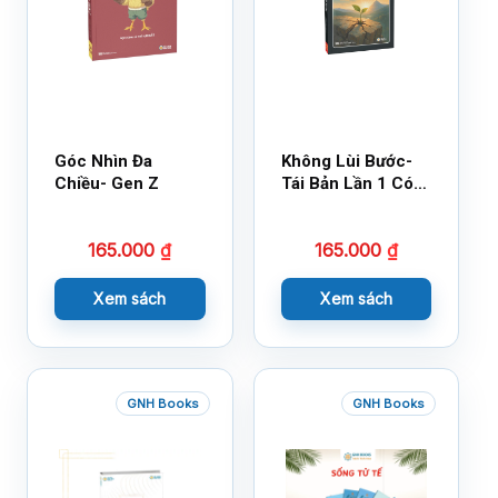
Góc Nhìn Đa
Không Lùi Bước-
Chiều- Gen Z
Tái Bản Lần 1 Có
Bổ Sung
165.000
₫
165.000
₫
Xem sách
Xem sách
GNH Books
GNH Books