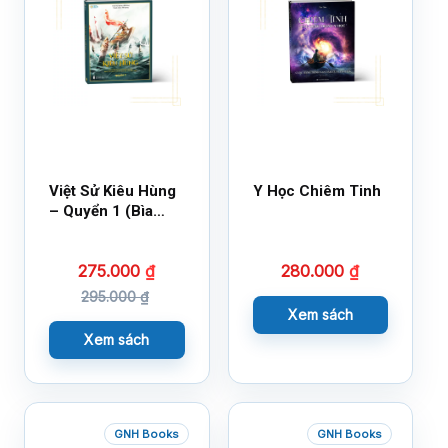
Việt Sử Kiêu Hùng
Y Học Chiêm Tinh
– Quyển 1 (Bìa
Cứng)
275.000
₫
280.000
₫
295.000
₫
Xem sách
Xem sách
GNH Books
GNH Books