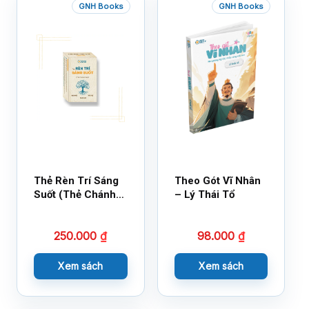
GNH Books
GNH Books
Thẻ Rèn Trí Sáng
Theo Gót Vĩ Nhân
Suốt (Thẻ Chánh
– Lý Thái Tổ
Kiến)
250.000
₫
98.000
₫
Xem sách
Xem sách