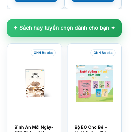
✦ Sách hay tuyển chọn dành cho bạn ✦
GNH Books
GNH Books
Bình An Mỗi Ngày-
Bộ EQ Cho Bé –