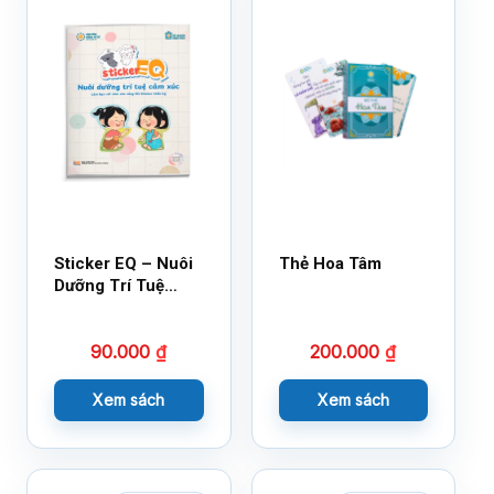
Sticker EQ – Nuôi
Thẻ Hoa Tâm
Dưỡng Trí Tuệ
Cảm Xúc – Làm
Bạn Với Cảm Xúc
90.000
₫
200.000
₫
Cùng 150 Sticker
Thần Kỳ
Xem sách
Xem sách