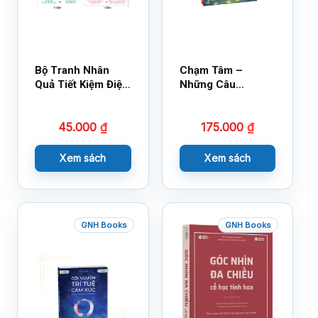
Bộ Tranh Nhân
Chạm Tâm –
Quả Tiết Kiệm Điện
Những Câu
Nước
Chuyện Lay Động
Lòng Người
45.000
₫
175.000
₫
Xem sách
Xem sách
GNH Books
GNH Books