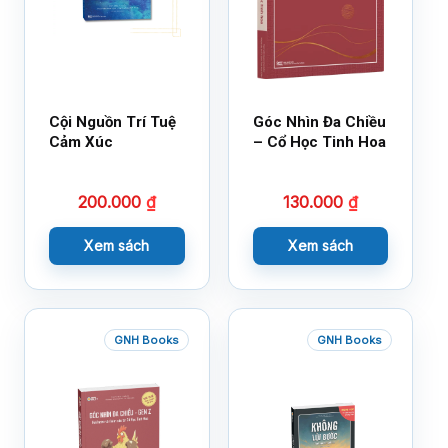
Cội Nguồn Trí Tuệ
Góc Nhìn Đa Chiều
Cảm Xúc
– Cổ Học Tinh Hoa
200.000
₫
130.000
₫
Xem sách
Xem sách
GNH Books
GNH Books