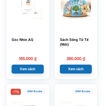
Góc Nhìn AQ
Sách Sống Tử Tế
(Mới)
165.000
₫
390.000
₫
Xem sách
Xem sách
GNH Books
GNH Books
-7%