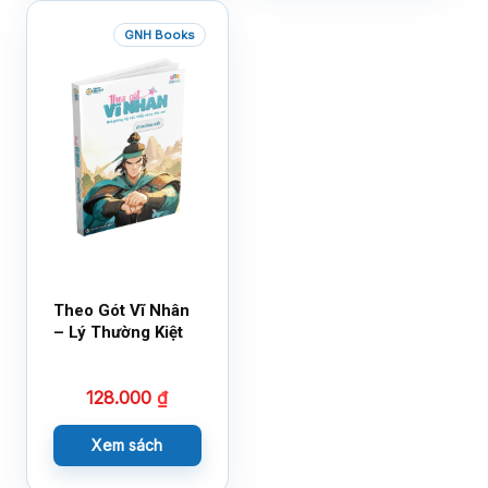
GNH Books
Theo Gót Vĩ Nhân
– Lý Thường Kiệt
128.000
₫
Xem sách