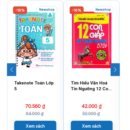
Newshop
Newshop
-16%
-16%
Takenote Toán Lớp
Tìm Hiểu Văn Hoá
N
5
Tín Ngưỡng 12 Con
T
Giáp Và Ý Nghĩa Dân
T
Gian 2026 (Sách
N
70.560
₫
42.000
₫
Tham Khảo)
T
84.000
₫
50.000
₫
Xem sách
Xem sách