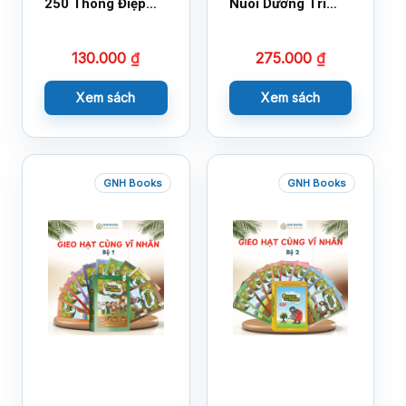
250 Thông Điệp
Nuôi Dưỡng Trí
Cuộc Sống
Tuệ Cảm Xúc
130.000
₫
275.000
₫
Xem sách
Xem sách
GNH Books
GNH Books