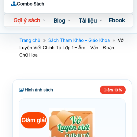
Combo Sách
Gợi ý sách
Ebook
Blog
Tài liệu
Sách nói
Trang chủ
»
Sách Tham Khảo - Giáo Khoa
»
Vở
Luyện Viết Chính Tả Lớp 1 – Âm – Vần – Đoạn –
Chữ Hoa
Hình ảnh sách
Giảm 13%
Giảm giá!