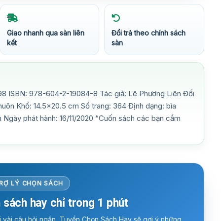
Giao nhanh qua sàn liên
Đổi trả theo chính sách
kết
sàn
8 ISBN: 978-604-2-19084-8 Tác giả: Lê Phương Liên Đối
 Khuôn Khổ: 14.5×20.5 cm Số trang: 364 Định dạng: bìa
 Ngày phát hành: 16/11/2020 “Cuốn sách các bạn cầm
RỢ LÝ CHỌN SÁCH
 sách hay chỉ trong 1 phút
ời vài câu hỏi ngắn, Tuyển Chọn Sách Hay sẽ gợi ý những