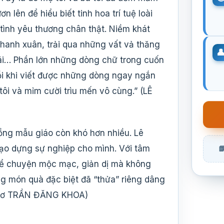
 lên để hiểu biết tinh hoa trí tuệ loài
tình yêu thương chân thật. Niềm khát
 thanh xuân, trải qua những vất vả thăng
 mãi… Phần lớn những dòng chữ trong cuốn
Mỗi khi viết được những dòng ngay ngắn
 tôi và mỉm cười trìu mến vô cùng.” (LÊ
 đồng mẫu giáo còn khó hơn nhiều. Lê
ạo dựng sự nghiệp cho mình. Với tâm
i kể chuyện mộc mạc, giản dị mà không
g món quà đặc biệt đã “thửa” riêng dâng
à thơ TRẦN ĐĂNG KHOA)