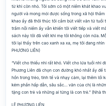
từ khi còn nhỏ. Tôi sớm có một niềm khát khao vươn
người và mong mỏi được sống trong xã hội thắm 
khao ấy đã thôi thúc tôi cầm bút viết văn từ tuổi
trầm nỗi niềm ấy vẫn khiến tôi viết tiếp và viết
sách này tôi đã viết khi mẹ tôi không còn nữa. 
tôi lại thấy trên cao xanh xa xa, mẹ tôi đang nhìn
PHƯƠNG LIÊN)
“Viết cho thiếu nhi rất khó. Viết cho lứa tuổi nhi
Phương Liên đã chọn con đường khó nhất ấy để t
hồn trong trẻo, tinh tế và nhạy cảm, lại thêm lố
kém phần hấp dẫn, sâu sắc… văn của chị là nhữn
tặng con trẻ và những ai từng là con trẻ.” (Nh
LÊ PHƯƠNG LIÊN