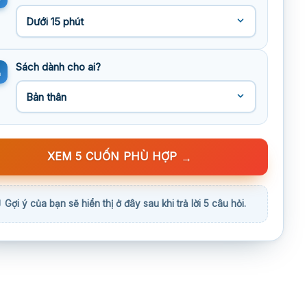
Sách dành cho ai?
XEM 5 CUỐN PHÙ HỢP
→