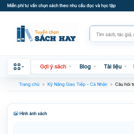
Skip
Miễn phí tư vấn chọn sách theo nhu cầu đọc và học tập
to
content
Tìm
kiếm
sản
phẩm
Gợi ý sách
Blog
Tài liệu
Trang chủ
»
Kỹ Năng Giao Tiếp - Cá Nhân
»
Câu hỏi t
Hình ảnh sách