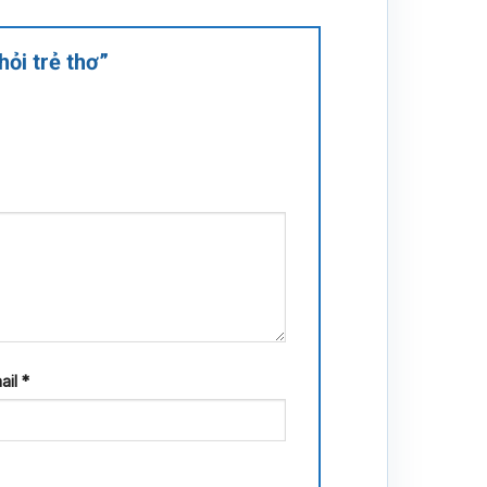
hỏi trẻ thơ”
ail
*