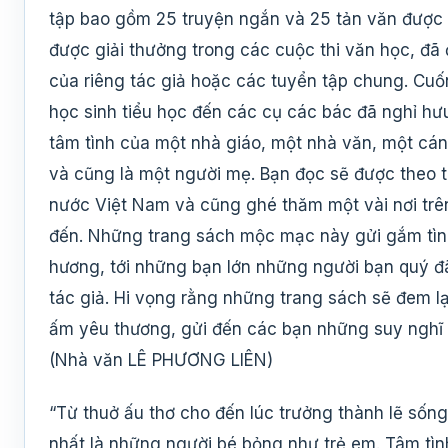
tập bao gồm 25 truyện ngắn và 25 tản văn được 
được giải thưởng trong các cuộc thi văn học, đã 
của riêng tác giả hoặc các tuyển tập chung. Cuố
học sinh tiểu học đến các cụ các bác đã nghỉ hư
tâm tình của một nhà giáo, một nhà văn, một cá
và cũng là một người mẹ. Bạn đọc sẽ được theo tá
nước Việt Nam và cũng ghé thăm một vài nơi trên
đến. Những trang sách mộc mạc này gửi gắm tìn
hương, tới những bạn lớn những người bạn quý đã
tác giả. Hi vọng rằng những trang sách sẽ đem l
ấm yêu thương, gửi đến các bạn những suy nghĩ 
(Nhà văn LÊ PHƯƠNG LIÊN)
“Từ thuở ấu thơ cho đến lúc trưởng thành lẽ sống
nhất là những người bé bỏng như trẻ em. Tâm tìn