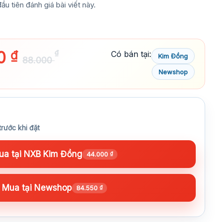
ầu tiên đánh giá bài viết này.
00
₫
₫
Có bán tại:
Kim Đồng
88.000
Newshop
trước khi đặt
a tại NXB Kim Đồng
44.000
₫
Mua tại Newshop
84.550
₫