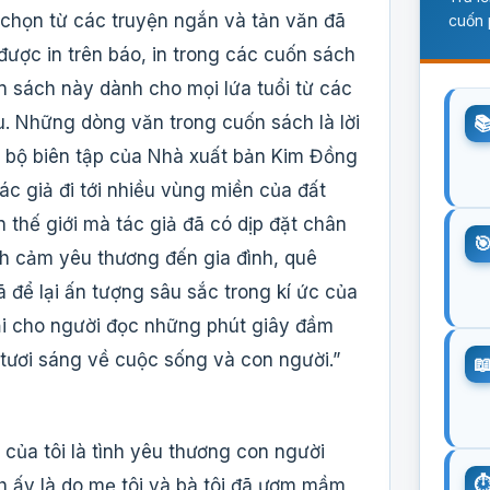
chọn từ các truyện ngắn và tản văn đã
cuốn 
được in trên báo, in trong các cuốn sách
n sách này dành cho mọi lứa tuổi từ các
u. Những dòng văn trong cuốn sách là lời
n bộ biên tập của Nhà xuất bản Kim Đồng
c giả đi tới nhiều vùng miền của đất
 thế giới mà tác giả đã có dịp đặt chân
h cảm yêu thương đến gia đình, quê
 để lại ấn tượng sâu sắc trong kí ức của
ại cho người đọc những phút giây đầm
tươi sáng về cuộc sống và con người.”
 của tôi là tình yêu thương con người
h ấy là do mẹ tôi và bà tôi đã ươm mầm