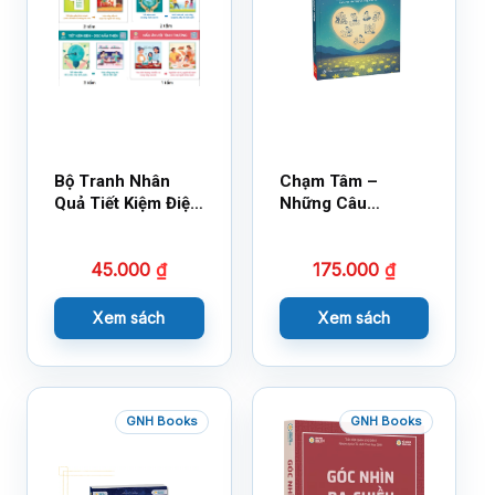
Bộ Tranh Nhân
Chạm Tâm –
Quả Tiết Kiệm Điện
Những Câu
Nước
Chuyện Lay Động
Lòng Người
45.000
₫
175.000
₫
Xem sách
Xem sách
GNH Books
GNH Books