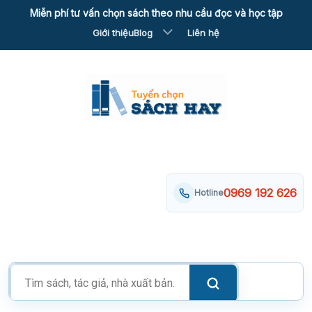
Skip
Miễn phí tư vấn chọn sách theo nhu cầu đọc và học tập
to
Giới thiệu
Blog
Liên hệ
content
0969 192 626
Hotline
Tìm
kiếm
sản
phẩm