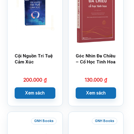
Cội Nguồn Trí Tuệ
Góc Nhìn Đa Chiều
Cảm Xúc
– Cổ Học Tinh Hoa
200.000
₫
130.000
₫
Xem sách
Xem sách
GNH Books
GNH Books