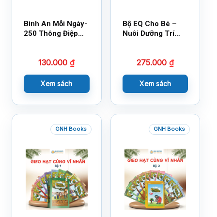
Bình An Mỗi Ngày-
Bộ EQ Cho Bé –
250 Thông Điệp
Nuôi Dưỡng Trí
Cuộc Sống
Tuệ Cảm Xúc
130.000
₫
275.000
₫
Xem sách
Xem sách
GNH Books
GNH Books