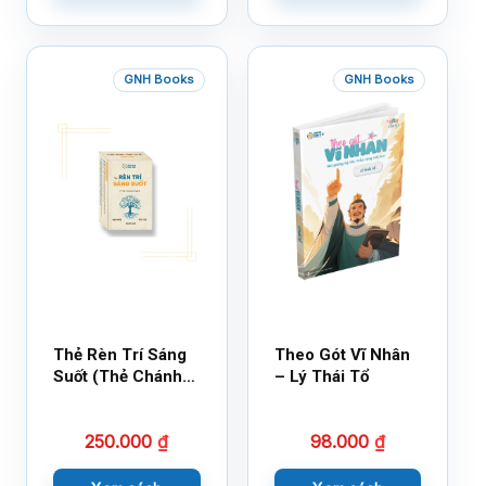
GNH Books
GNH Books
Thẻ Rèn Trí Sáng
Theo Gót Vĩ Nhân
Suốt (Thẻ Chánh
– Lý Thái Tổ
Kiến)
250.000
₫
98.000
₫