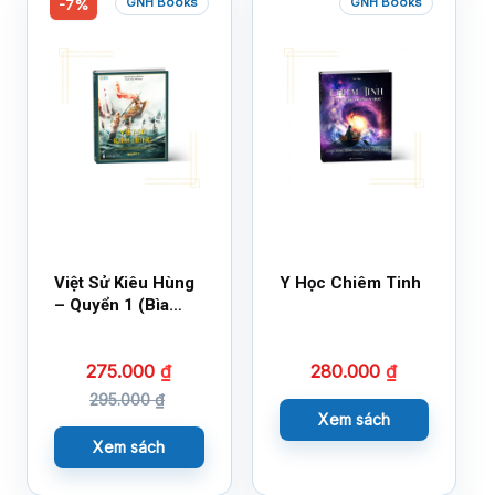
GNH Books
GNH Books
-7%
Việt Sử Kiêu Hùng
Y Học Chiêm Tinh
– Quyển 1 (Bìa
Cứng)
275.000
₫
280.000
₫
295.000
₫
Xem sách
Xem sách