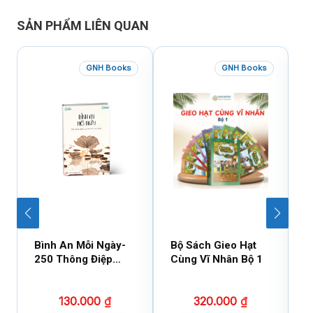
SẢN PHẨM LIÊN QUAN
GNH Books
GNH Books
Bình An Mỗi Ngày-
Bộ Sách Gieo Hạt
B
250 Thông Điệp
Cùng Vĩ Nhân Bộ 1
C
Cuộc Sống
130.000
₫
320.000
₫