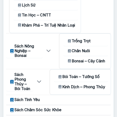
Lịch Sử
Tin Học – CNTT
Khám Phá – Trí Tuệ Nhân Loại
Trồng Trọt
Sách Nông
Nghiệp –
Chăn Nuôi
Bonsai
Bonsai – Cây Cảnh
Sách
Bói Toán – Tướng Số
Phong
Thủy –
Kinh Dịch – Phong Thủy
Bói Toán
Sách Tình Yêu
Sách Chăm Sóc Sức Khỏe