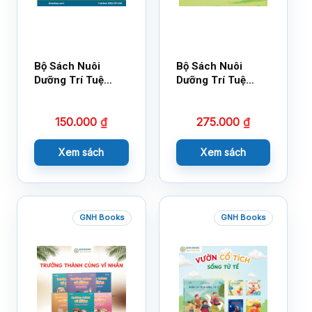
Bộ Sách Nuôi
Bộ Sách Nuôi
Dưỡng Trí Tuệ
Dưỡng Trí Tuệ
Cảm Xúc- Bộ 2-
Cảm Xúc Bộ 2 –
14×17
18×21
150.000
₫
275.000
₫
Xem sách
Xem sách
GNH Books
GNH Books