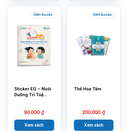
GNH Books
GNH Books
Sticker EQ – Nuôi
Thẻ Hoa Tâm
Dưỡng Trí Tuệ
Cảm Xúc – Làm
Bạn Với Cảm Xúc
90.000
₫
200.000
₫
Cùng 150 Sticker
Thần Kỳ
Xem sách
Xem sách