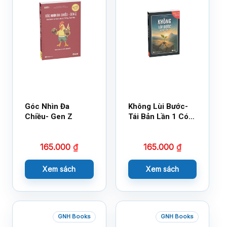
Góc Nhìn Đa
Không Lùi Bước-
Chiều- Gen Z
Tái Bản Lần 1 Có
Bổ Sung
165.000
₫
165.000
₫
Xem sách
Xem sách
GNH Books
GNH Books