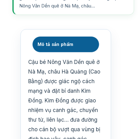
Nông Văn Dền quê ở Nà Mạ, châu…
Mô tả sản phẩm
Cậu bé Nông Văn Dền quê ở
Nà Mạ, châu Hà Quảng (Cao
Bằng) được giác ngộ cách
mạng và đặt bí danh Kim
Đồng. Kim Đồng được giao
nhiệm vụ canh gác, chuyển
thư từ, liên lạc… đưa đường
cho cán bộ vượt qua vùng bị
địch bao vây, canh gác.